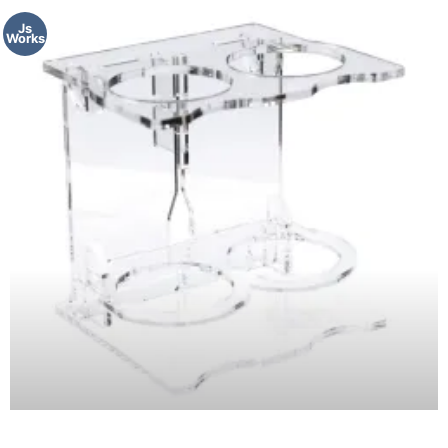
Js
Works