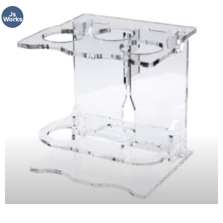
Js
Works