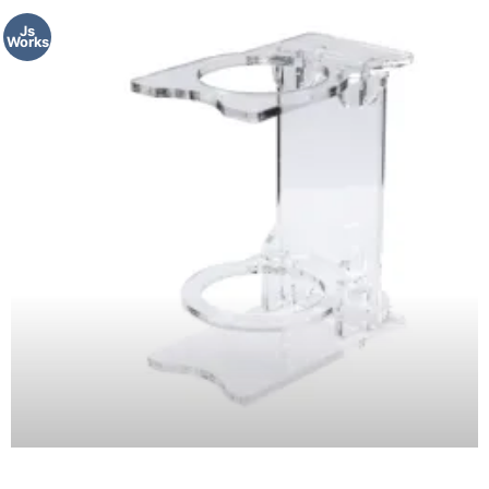
Js
Works