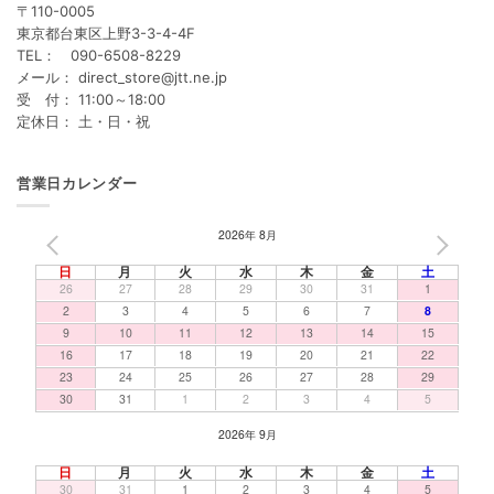
〒110-0005
東京都台東区上野3-3-4-4F
TEL： 090-6508-8229
メール： direct_store@jtt.ne.jp
受 付： 11:00～18:00
定休日： 土・日・祝
営業日カレンダー
2026年 8月
PREV
NEXT
日
月
火
水
木
金
土
26
27
28
29
30
31
1
2
3
4
5
6
7
8
9
10
11
12
13
14
15
16
17
18
19
20
21
22
23
24
25
26
27
28
29
30
31
1
2
3
4
5
2026年 9月
日
月
火
水
木
金
土
30
31
1
2
3
4
5