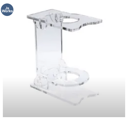
Js
Works