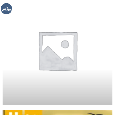
Js
Works