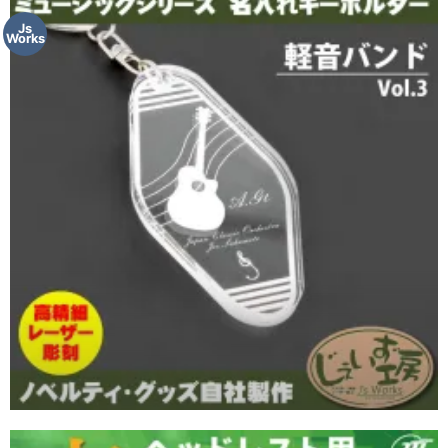
Js
Works