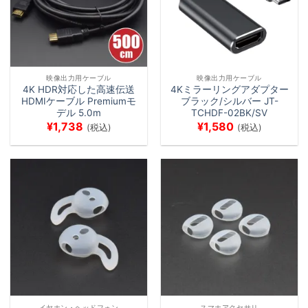
映像出力用ケーブル
映像出力用ケーブル
4K HDR対応した高速伝送
4Kミラーリングアダプター
HDMIケーブル Premiumモ
ブラック/シルバー JT-
デル 5.0m
TCHDF-02BK/SV
¥
1,738
¥
1,580
(税込)
(税込)
イヤホン・ヘッドフォン
スマホアクセサリ