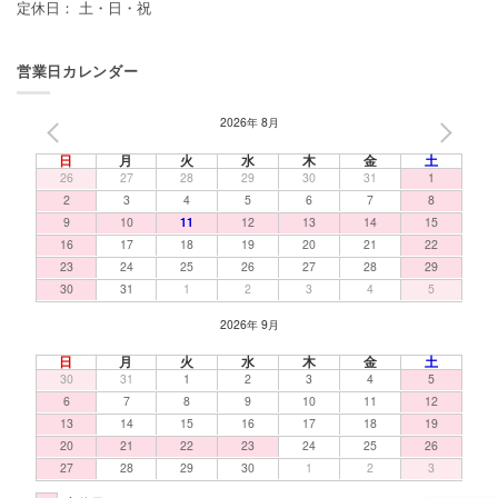
定休日： 土・日・祝
営業日カレンダー
2026年 8月
PREV
NEXT
日
月
火
水
木
金
土
26
27
28
29
30
31
1
2
3
4
5
6
7
8
9
10
11
12
13
14
15
16
17
18
19
20
21
22
23
24
25
26
27
28
29
30
31
1
2
3
4
5
2026年 9月
日
月
火
水
木
金
土
30
31
1
2
3
4
5
6
7
8
9
10
11
12
13
14
15
16
17
18
19
20
21
22
23
24
25
26
27
28
29
30
1
2
3