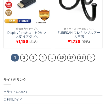
映像出力用ケーブル
カメラ・スマホ撮影グッズ
DisplayPortオス – HDMIメ
FURESAN フレキシブルアー
ス変換アダプタ
ム三脚
¥
1,186
¥
1,738
(税込)
(税込)
1
2
3
4
…
26
27
28
サイト内リンク
当サイトについて
ご利用ガイド