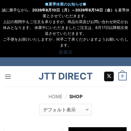
■
夏季休業のお知らせ
■
誠に勝手ながら、
2026年8月10日（月）～2026年8月14日（金）
を夏季休
業とさせていただきます。
上記の期間中もご注文を承りますが、商品出荷及びお問い合わせ対応がお
休みとなります。 休業中にいただきましたご注文は、8月17日以降順次発
送させていただきます。
ご不便をお掛けいたしますが、何卒ご了承くださいますようお願いいたし
ます。
非表示
Skip
to
JTT DIRECT
content
0
HOME
/
SHOP