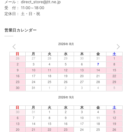
メール： direct_store@jtt.ne.jp
受 付： 11:00～18:00
定休日： 土・日・祝
営業日カレンダー
2026年 8月
PREV
NEXT
日
月
火
水
木
金
土
26
27
28
29
30
31
1
2
3
4
5
6
7
8
9
10
11
12
13
14
15
16
17
18
19
20
21
22
23
24
25
26
27
28
29
30
31
1
2
3
4
5
2026年 9月
日
月
火
水
木
金
土
30
31
1
2
3
4
5
6
7
8
9
10
11
12
13
14
15
16
17
18
19
20
21
22
23
24
25
26