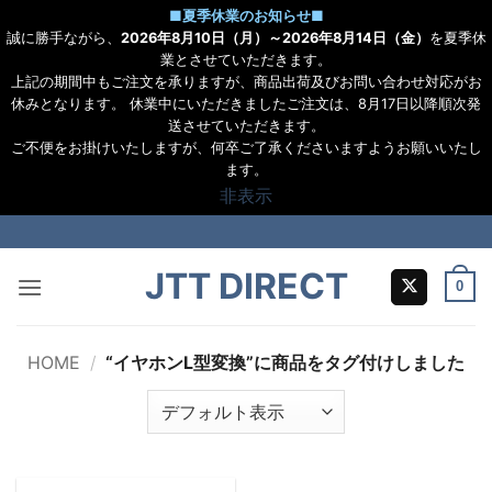
■
夏季休業のお知らせ
■
誠に勝手ながら、
2026年8月10日（月）～2026年8月14日（金）
を夏季休
業とさせていただきます。
上記の期間中もご注文を承りますが、商品出荷及びお問い合わせ対応がお
休みとなります。 休業中にいただきましたご注文は、8月17日以降順次発
送させていただきます。
ご不便をお掛けいたしますが、何卒ご了承くださいますようお願いいたし
ます。
非表示
Skip
to
JTT DIRECT
content
0
HOME
/
“イヤホンL型変換”に商品をタグ付けしました