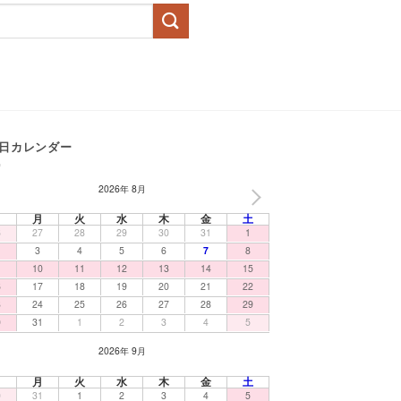
日カレンダー
2026年 8月
NEXT
日
月
火
水
木
金
土
6
27
28
29
30
31
1
3
4
5
6
7
8
10
11
12
13
14
15
6
17
18
19
20
21
22
3
24
25
26
27
28
29
0
31
1
2
3
4
5
2026年 9月
日
月
火
水
木
金
土
0
31
1
2
3
4
5