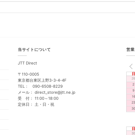
当サイトについて
営業
JTT Direct
PREV
〒110-0005
2
東京都台東区上野3-3-4-4F
2
TEL： 090-6508-8229
9
メール： direct_store@jtt.ne.jp
1
受 付： 11:00～18:00
2
定休日： 土・日・祝
3
3