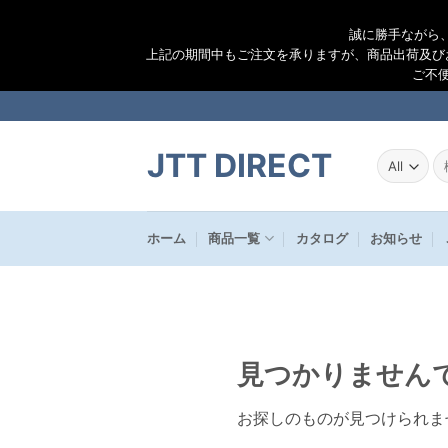
誠に勝手ながら
上記の期間中もご注文を承りますが、商品出荷及び
ご不
Skip
to
content
JTT DIRECT
検
索
結
果
ホーム
商品一覧
カタログ
お知らせ
見つかりません
お探しのものが見つけられま