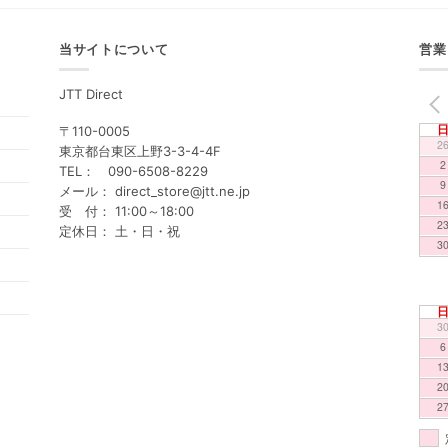
当サイトについて
営業
JTT Direct
PREV
〒110-0005
2
東京都台東区上野3-3-4-4F
2
TEL： 090-6508-8229
9
メール： direct_store@jtt.ne.jp
1
受 付： 11:00～18:00
2
定休日： 土・日・祝
3
3
6
1
2
2