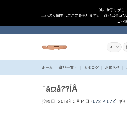
誠に勝手ながら
上記の期間中もご注文を承りますが、商品出荷及び
ご不
Skip
to
content
検
索
結
果
ホーム
商品一覧
カタログ
お知らせ
¯ã¤å??ÍÂ
投稿日:
2019年3月14日
(
672 × 672
) ギ