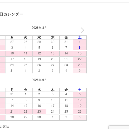
日カレンダー
2026年 8月
NEXT
日
月
火
水
木
金
土
6
27
28
29
30
31
1
3
4
5
6
7
8
10
11
12
13
14
15
6
17
18
19
20
21
22
3
24
25
26
27
28
29
0
31
1
2
3
4
5
2026年 9月
日
月
火
水
木
金
土
0
31
1
2
3
4
5
7
8
9
10
11
12
3
14
15
16
17
18
19
0
21
22
23
24
25
26
7
28
29
30
1
2
3
定休日