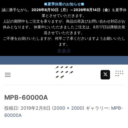
■
夏季休業のお知らせ
■
誠に勝手ながら、
2026年8月10日（月）～2026年8月14日（金）
を夏季休
業とさせていただきます。
上記の期間中もご注文を承りますが、商品出荷及びお問い合わせ対応がお
休みとなります。 休業中にいただきましたご注文は、8月17日以降順次発
送させていただきます。
ご不便をお掛けいたしますが、何卒ご了承くださいますようお願いいたし
ます。
非表示
Skip
to
content
MPB-60000A
投稿日:
2019年2月8日
(
2000 × 2000
) ギャラリー:
MPB-
60000A