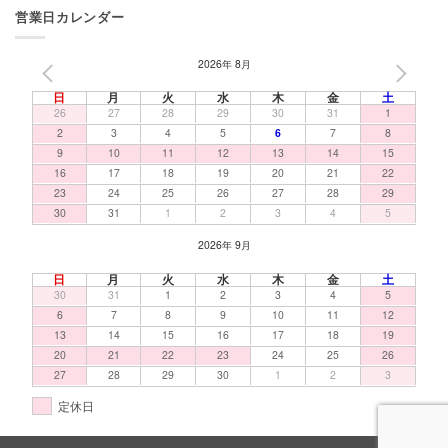
営業日カレンダー
2026年 8月
PREV
NEXT
日
月
火
水
木
金
土
26
27
28
29
30
31
1
2
3
4
5
6
7
8
9
10
11
12
13
14
15
16
17
18
19
20
21
22
23
24
25
26
27
28
29
30
31
1
2
3
4
5
2026年 9月
日
月
火
水
木
金
土
30
31
1
2
3
4
5
6
7
8
9
10
11
12
13
14
15
16
17
18
19
20
21
22
23
24
25
26
27
28
29
30
1
2
3
定休日