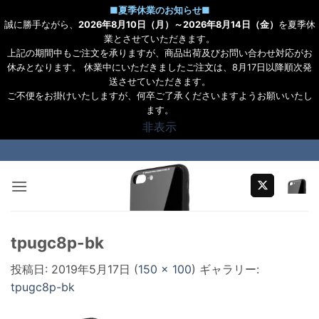
■
夏季休業のお知らせ
■
誠に勝手ながら、
2026年8月10日（月）～2026年8月14日（金）
を夏季休
業とさせていただきます。
上記の期間中もご注文を承りますが、商品出荷及びお問い合わせ対応がお
休みとなります。 休業中にいただきましたご注文は、8月17日以降順次発
送させていただきます。
ご不便をお掛けいたしますが、何卒ご了承くださいますようお願いいたし
ます。
非表示
Skip
to
content
tpugc8p-bk
投稿日:
2019年5月17日
(
150 × 100
) ギャラリー:
tpugc8p-bk