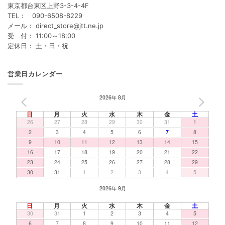
東京都台東区上野3-3-4-4F
TEL： 090-6508-8229
メール： direct_store@jtt.ne.jp
受 付： 11:00～18:00
定休日： 土・日・祝
営業日カレンダー
2026年 8月
PREV
NEXT
日
月
火
水
木
金
土
26
27
28
29
30
31
1
2
3
4
5
6
7
8
9
10
11
12
13
14
15
16
17
18
19
20
21
22
23
24
25
26
27
28
29
30
31
1
2
3
4
5
2026年 9月
日
月
火
水
木
金
土
30
31
1
2
3
4
5
6
7
8
9
10
11
12