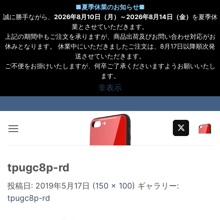
■
夏季休業のお知らせ
■
誠に勝手ながら、
2026年8月10日（月）～2026年8月14日（金）
を夏季休
業とさせていただきます。
上記の期間中もご注文を承りますが、商品出荷及びお問い合わせ対応がお
休みとなります。 休業中にいただきましたご注文は、8月17日以降順次発
送させていただきます。
ご不便をお掛けいたしますが、何卒ご了承くださいますようお願いいたし
ます。
非表示
Skip
to
content
tpugc8p-rd
投稿日:
2019年5月17日
(
150 × 100
) ギャラリー:
tpugc8p-rd