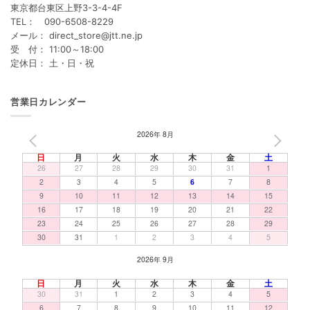
東京都台東区上野3-3-4-4F
TEL： 090-6508-8229
メール： direct_store@jtt.ne.jp
受 付： 11:00～18:00
定休日： 土・日・祝
営業日カレンダー
2026年 8月
PREV
NEXT
日
月
火
水
木
金
土
26
27
28
29
30
31
1
2
3
4
5
6
7
8
9
10
11
12
13
14
15
16
17
18
19
20
21
22
23
24
25
26
27
28
29
30
31
1
2
3
4
5
2026年 9月
日
月
火
水
木
金
土
30
31
1
2
3
4
5
6
7
8
9
10
11
12