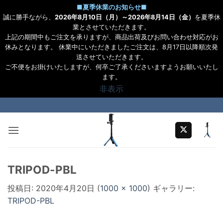
■
夏季休業のお知らせ
■
誠に勝手ながら、
2026年8月10日（月）～2026年8月14日（金）
を夏季休
業とさせていただきます。
上記の期間中もご注文を承りますが、商品出荷及びお問い合わせ対応がお
休みとなります。 休業中にいただきましたご注文は、8月17日以降順次発
送させていただきます。
ご不便をお掛けいたしますが、何卒ご了承くださいますようお願いいたし
ます。
非表示
Skip
to
content
TRIPOD-PBL
投稿日:
2020年4月20日
(
1000 × 1000
) ギャラリー:
TRIPOD-PBL