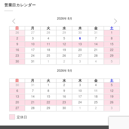
営業日カレンダー
2026年 8月
PREV
NEXT
日
月
火
水
木
金
土
26
27
28
29
30
31
1
2
3
4
5
6
7
8
9
10
11
12
13
14
15
16
17
18
19
20
21
22
23
24
25
26
27
28
29
30
31
1
2
3
4
5
2026年 9月
日
月
火
水
木
金
土
30
31
1
2
3
4
5
6
7
8
9
10
11
12
13
14
15
16
17
18
19
20
21
22
23
24
25
26
27
28
29
30
1
2
3
定休日