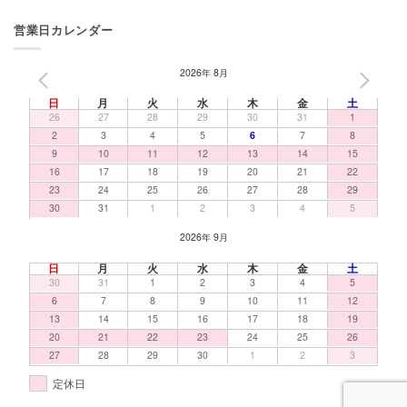
営業日カレンダー
2026年 8月
PREV
NEXT
日
月
火
水
木
金
土
26
27
28
29
30
31
1
2
3
4
5
6
7
8
9
10
11
12
13
14
15
16
17
18
19
20
21
22
23
24
25
26
27
28
29
30
31
1
2
3
4
5
2026年 9月
日
月
火
水
木
金
土
30
31
1
2
3
4
5
6
7
8
9
10
11
12
13
14
15
16
17
18
19
20
21
22
23
24
25
26
27
28
29
30
1
2
3
定休日