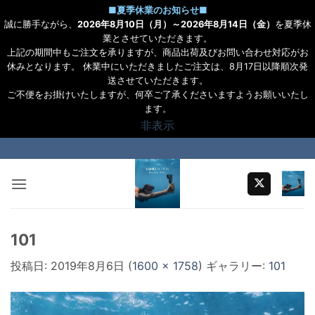
■
夏季休業のお知らせ
■
誠に勝手ながら、
2026年8月10日（月）～2026年8月14日（金）
を夏季休
業とさせていただきます。
上記の期間中もご注文を承りますが、商品出荷及びお問い合わせ対応がお
休みとなります。 休業中にいただきましたご注文は、8月17日以降順次発
送させていただきます。
ご不便をお掛けいたしますが、何卒ご了承くださいますようお願いいたし
ます。
非表示
Skip
to
content
101
投稿日:
2019年8月6日
(
1600 × 1758
) ギャラリー:
101