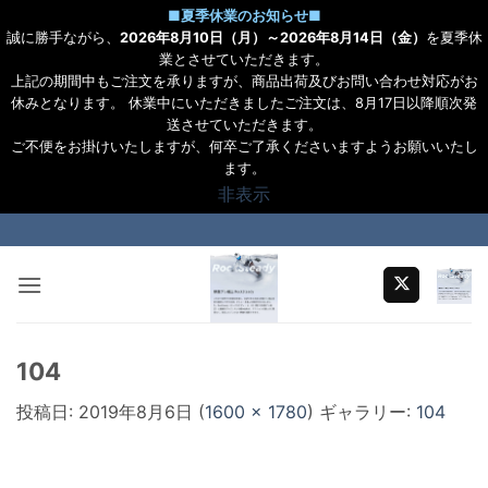
■
夏季休業のお知らせ
■
誠に勝手ながら、
2026年8月10日（月）～2026年8月14日（金）
を夏季休
業とさせていただきます。
上記の期間中もご注文を承りますが、商品出荷及びお問い合わせ対応がお
休みとなります。 休業中にいただきましたご注文は、8月17日以降順次発
送させていただきます。
ご不便をお掛けいたしますが、何卒ご了承くださいますようお願いいたし
ます。
非表示
Skip
to
content
104
投稿日:
2019年8月6日
(
1600 × 1780
) ギャラリー:
104