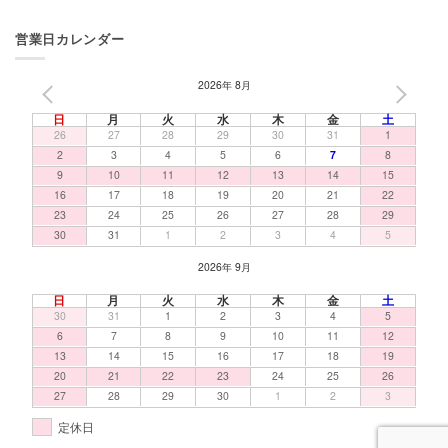
営業日カレンダー
2026年 8月
PREV
NEXT
日
月
火
水
木
金
土
26
27
28
29
30
31
1
2
3
4
5
6
7
8
9
10
11
12
13
14
15
16
17
18
19
20
21
22
23
24
25
26
27
28
29
30
31
1
2
3
4
5
2026年 9月
日
月
火
水
木
金
土
30
31
1
2
3
4
5
6
7
8
9
10
11
12
13
14
15
16
17
18
19
20
21
22
23
24
25
26
27
28
29
30
1
2
3
定休日