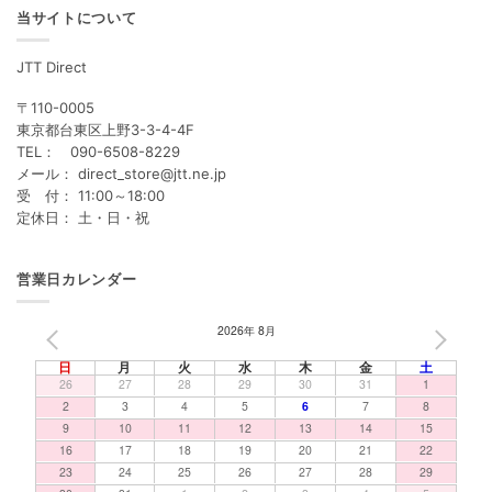
当サイトについて
JTT Direct
〒110-0005
東京都台東区上野3-3-4-4F
TEL： 090-6508-8229
メール： direct_store@jtt.ne.jp
受 付： 11:00～18:00
定休日： 土・日・祝
営業日カレンダー
2026年 8月
PREV
NEXT
日
月
火
水
木
金
土
26
27
28
29
30
31
1
2
3
4
5
6
7
8
9
10
11
12
13
14
15
16
17
18
19
20
21
22
23
24
25
26
27
28
29