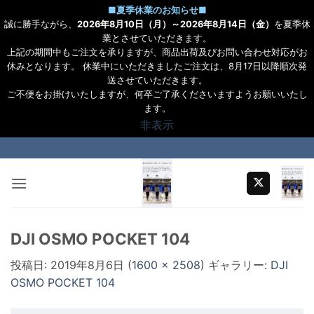
■
夏季休業のお知らせ
■
誠に勝手ながら、
2026年8月10日（月）～2026年8月14日（金）
を夏季休
業とさせていただきます。
上記の期間中もご注文を承りますが、商品出荷及びお問い合わせ対応がお
休みとなります。 休業中にいただきましたご注文は、8月17日以降順次発
送させていただきます。
ご不便をお掛けいたしますが、何卒ご了承くださいますようお願いいたし
ます。
非表示
Skip
to
content
DJI OSMO POCKET 104
投稿日:
2019年8月6日
(
1600 × 2508
) ギャラリー:
DJI
OSMO POCKET 104