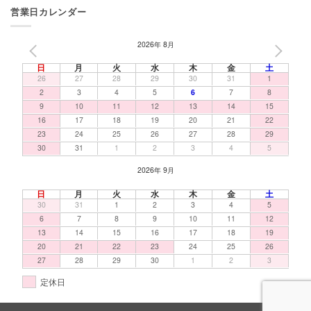
営業日カレンダー
2026年 8月
PREV
NEXT
日
月
火
水
木
金
土
26
27
28
29
30
31
1
2
3
4
5
6
7
8
9
10
11
12
13
14
15
16
17
18
19
20
21
22
23
24
25
26
27
28
29
30
31
1
2
3
4
5
2026年 9月
日
月
火
水
木
金
土
30
31
1
2
3
4
5
6
7
8
9
10
11
12
13
14
15
16
17
18
19
20
21
22
23
24
25
26
27
28
29
30
1
2
3
定休日