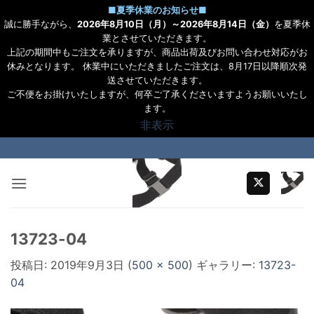
■
夏季休業のお知らせ
■
誠に勝手ながら、
2026年8月10日（月）～2026年8月14日（金）
を夏季休
業とさせていただきます。
上記の期間中もご注文を承りますが、商品出荷及びお問い合わせ対応がお
休みとなります。 休業中にいただきましたご注文は、8月17日以降順次発
送させていただきます。
ご不便をお掛けいたしますが、何卒ご了承くださいますようお願いいたし
ます。
非表示
Skip
to
content
13723-04
投稿日:
2019年9月3日
(
500 × 500
) ギャラリー:
13723-
04