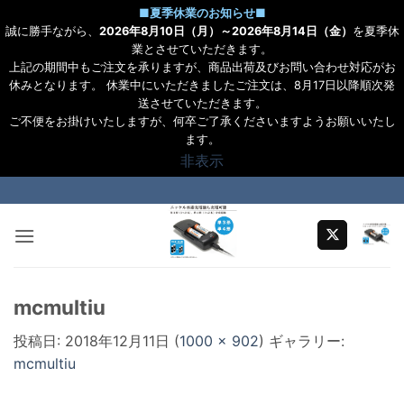
■
夏季休業のお知らせ
■
誠に勝手ながら、
2026年8月10日（月）～2026年8月14日（金）
を夏季休
業とさせていただきます。
上記の期間中もご注文を承りますが、商品出荷及びお問い合わせ対応がお
休みとなります。 休業中にいただきましたご注文は、8月17日以降順次発
送させていただきます。
ご不便をお掛けいたしますが、何卒ご了承くださいますようお願いいたし
ます。
非表示
Skip
to
content
mcmultiu
投稿日:
2018年12月11日
(
1000 × 902
) ギャラリー:
mcmultiu