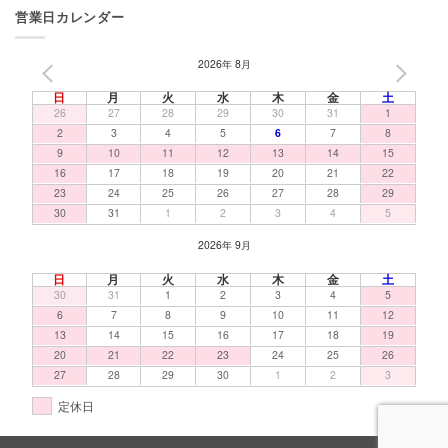
営業日カレンダー
2026年 8月
PREV
NEXT
日
月
火
水
木
金
土
26
27
28
29
30
31
1
2
3
4
5
6
7
8
9
10
11
12
13
14
15
16
17
18
19
20
21
22
23
24
25
26
27
28
29
30
31
1
2
3
4
5
2026年 9月
日
月
火
水
木
金
土
30
31
1
2
3
4
5
6
7
8
9
10
11
12
13
14
15
16
17
18
19
20
21
22
23
24
25
26
27
28
29
30
1
2
3
定休日