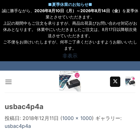
■
夏季休業のお知らせ
■
誠に勝手ながら、
2026年8月10日（月）～2026年8月14日（金）
を夏季休
業とさせていただきます。
上記の期間中もご注文を承りますが、商品出荷及びお問い合わせ対応がお
休みとなります。 休業中にいただきましたご注文は、8月17日以降順次発
送させていただきます。
ご不便をお掛けいたしますが、何卒ご了承くださいますようお願いいたし
ます。
非表示
Skip
to
content
usbac4p4a
投稿日:
2018年12月11日
(
1000 × 1000
) ギャラリー:
usbac4p4a