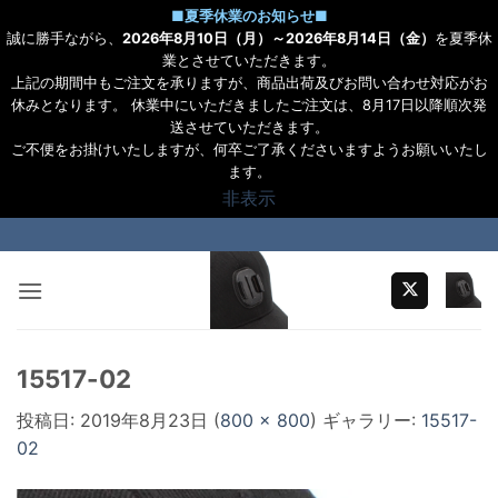
■
夏季休業のお知らせ
■
誠に勝手ながら、
2026年8月10日（月）～2026年8月14日（金）
を夏季休
業とさせていただきます。
上記の期間中もご注文を承りますが、商品出荷及びお問い合わせ対応がお
休みとなります。 休業中にいただきましたご注文は、8月17日以降順次発
送させていただきます。
ご不便をお掛けいたしますが、何卒ご了承くださいますようお願いいたし
ます。
非表示
Skip
to
content
15517-02
投稿日:
2019年8月23日
(
800 × 800
) ギャラリー:
15517-
02