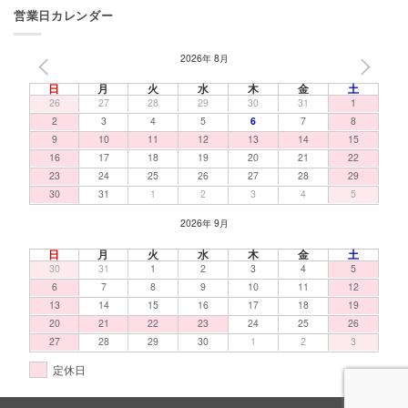
営業日カレンダー
2026年 8月
PREV
NEXT
日
月
火
水
木
金
土
26
27
28
29
30
31
1
2
3
4
5
6
7
8
9
10
11
12
13
14
15
16
17
18
19
20
21
22
23
24
25
26
27
28
29
30
31
1
2
3
4
5
2026年 9月
日
月
火
水
木
金
土
30
31
1
2
3
4
5
6
7
8
9
10
11
12
13
14
15
16
17
18
19
20
21
22
23
24
25
26
27
28
29
30
1
2
3
定休日