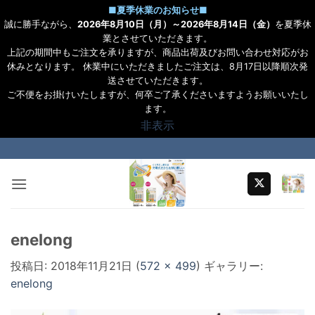
■
夏季休業のお知らせ
■
誠に勝手ながら、
2026年8月10日（月）～2026年8月14日（金）
を夏季休
業とさせていただきます。
上記の期間中もご注文を承りますが、商品出荷及びお問い合わせ対応がお
休みとなります。 休業中にいただきましたご注文は、8月17日以降順次発
送させていただきます。
ご不便をお掛けいたしますが、何卒ご了承くださいますようお願いいたし
ます。
非表示
Skip
to
content
enelong
投稿日:
2018年11月21日
(
572 × 499
) ギャラリー:
enelong