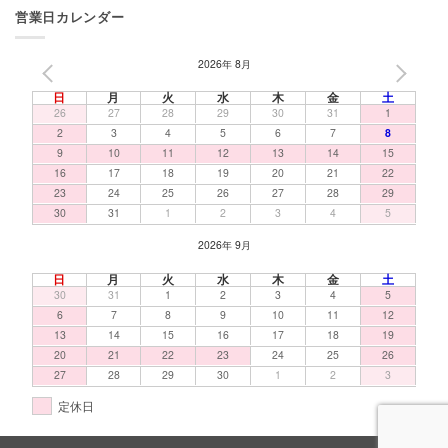
営業日カレンダー
2026年 8月
PREV
NEXT
日
月
火
水
木
金
土
26
27
28
29
30
31
1
2
3
4
5
6
7
8
9
10
11
12
13
14
15
16
17
18
19
20
21
22
23
24
25
26
27
28
29
30
31
1
2
3
4
5
2026年 9月
日
月
火
水
木
金
土
30
31
1
2
3
4
5
6
7
8
9
10
11
12
13
14
15
16
17
18
19
20
21
22
23
24
25
26
27
28
29
30
1
2
3
定休日