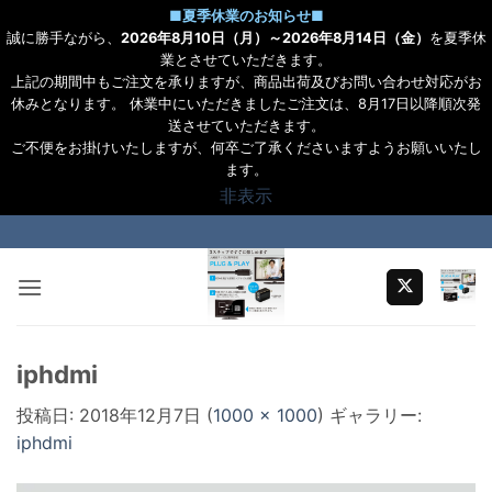
■
夏季休業のお知らせ
■
誠に勝手ながら、
2026年8月10日（月）～2026年8月14日（金）
を夏季休
業とさせていただきます。
上記の期間中もご注文を承りますが、商品出荷及びお問い合わせ対応がお
休みとなります。 休業中にいただきましたご注文は、8月17日以降順次発
送させていただきます。
ご不便をお掛けいたしますが、何卒ご了承くださいますようお願いいたし
ます。
非表示
Skip
to
content
iphdmi
投稿日:
2018年12月7日
(
1000 × 1000
) ギャラリー:
iphdmi