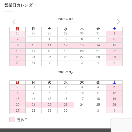
営業日カレンダー
2026年 8月
PREV
NEXT
日
月
火
水
木
金
土
26
27
28
29
30
31
1
2
3
4
5
6
7
8
9
10
11
12
13
14
15
16
17
18
19
20
21
22
23
24
25
26
27
28
29
30
31
1
2
3
4
5
2026年 9月
日
月
火
水
木
金
土
30
31
1
2
3
4
5
6
7
8
9
10
11
12
13
14
15
16
17
18
19
20
21
22
23
24
25
26
27
28
29
30
1
2
3
定休日