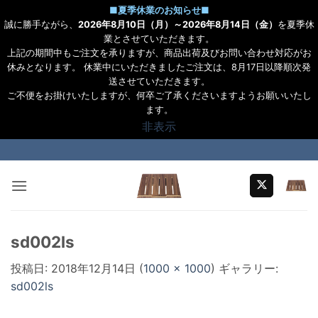
■
夏季休業のお知らせ
■
誠に勝手ながら、
2026年8月10日（月）～2026年8月14日（金）
を夏季休
業とさせていただきます。
上記の期間中もご注文を承りますが、商品出荷及びお問い合わせ対応がお
休みとなります。 休業中にいただきましたご注文は、8月17日以降順次発
送させていただきます。
ご不便をお掛けいたしますが、何卒ご了承くださいますようお願いいたし
ます。
非表示
Skip
to
content
sd002ls
投稿日:
2018年12月14日
(
1000 × 1000
) ギャラリー:
sd002ls