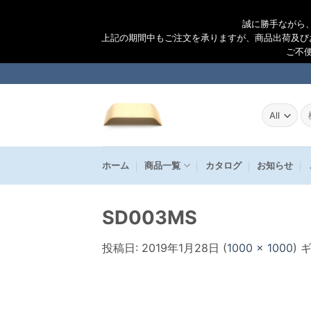
誠に勝手ながら
上記の期間中もご注文を承りますが、商品出荷及び
ご不
Skip
to
content
検
索
結
果
ホーム
商品一覧
カタログ
お知らせ
SD003MS
投稿日:
2019年1月28日
(
1000 × 1000
) 