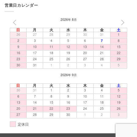
営業日カレンダー
2026年 8月
PREV
NEXT
日
月
火
水
木
金
土
26
27
28
29
30
31
1
2
3
4
5
6
7
8
9
10
11
12
13
14
15
16
17
18
19
20
21
22
23
24
25
26
27
28
29
30
31
1
2
3
4
5
2026年 9月
日
月
火
水
木
金
土
30
31
1
2
3
4
5
6
7
8
9
10
11
12
13
14
15
16
17
18
19
20
21
22
23
24
25
26
27
28
29
30
1
2
3
定休日