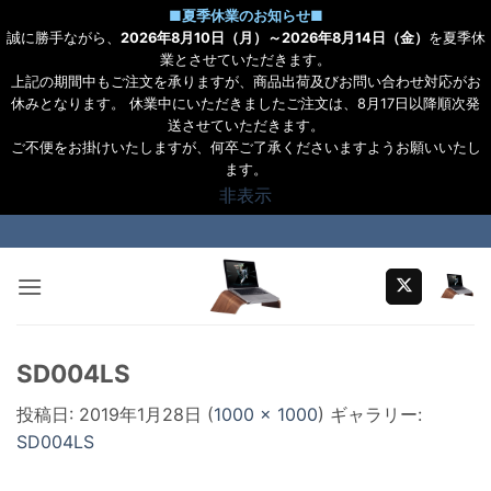
■
夏季休業のお知らせ
■
誠に勝手ながら、
2026年8月10日（月）～2026年8月14日（金）
を夏季休
業とさせていただきます。
上記の期間中もご注文を承りますが、商品出荷及びお問い合わせ対応がお
休みとなります。 休業中にいただきましたご注文は、8月17日以降順次発
送させていただきます。
ご不便をお掛けいたしますが、何卒ご了承くださいますようお願いいたし
ます。
非表示
Skip
to
content
SD004LS
投稿日:
2019年1月28日
(
1000 × 1000
) ギャラリー:
SD004LS