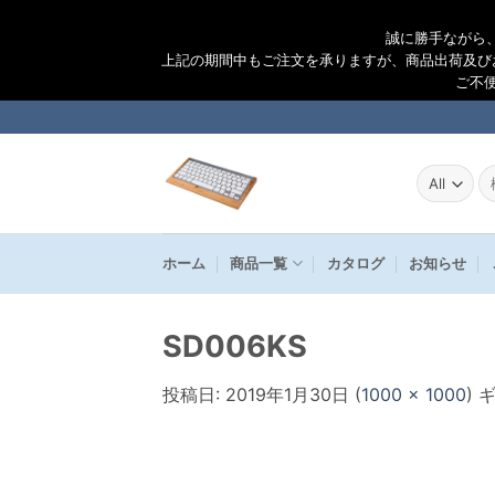
誠に勝手ながら
上記の期間中もご注文を承りますが、商品出荷及び
ご不
Skip
to
content
検
索
結
果
ホーム
商品一覧
カタログ
お知らせ
SD006KS
投稿日:
2019年1月30日
(
1000 × 1000
) 