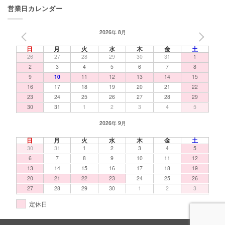
営業日カレンダー
2026年 8月
PREV
NEXT
日
月
火
水
木
金
土
26
27
28
29
30
31
1
2
3
4
5
6
7
8
9
10
11
12
13
14
15
16
17
18
19
20
21
22
23
24
25
26
27
28
29
30
31
1
2
3
4
5
2026年 9月
日
月
火
水
木
金
土
30
31
1
2
3
4
5
6
7
8
9
10
11
12
13
14
15
16
17
18
19
20
21
22
23
24
25
26
27
28
29
30
1
2
3
定休日