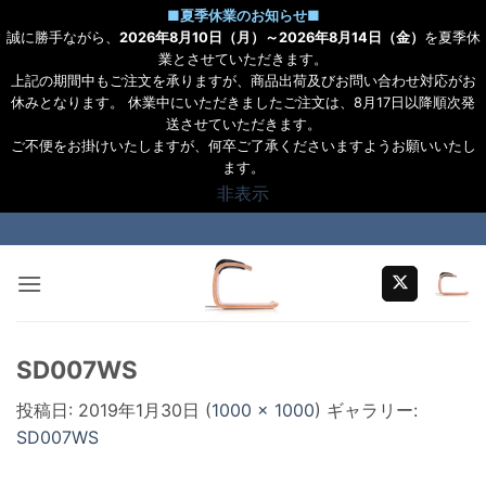
■
夏季休業のお知らせ
■
誠に勝手ながら、
2026年8月10日（月）～2026年8月14日（金）
を夏季休
業とさせていただきます。
上記の期間中もご注文を承りますが、商品出荷及びお問い合わせ対応がお
休みとなります。 休業中にいただきましたご注文は、8月17日以降順次発
送させていただきます。
ご不便をお掛けいたしますが、何卒ご了承くださいますようお願いいたし
ます。
非表示
Skip
to
content
SD007WS
投稿日:
2019年1月30日
(
1000 × 1000
) ギャラリー:
SD007WS