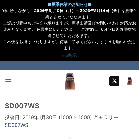
■
夏季休業のお知らせ
■
誠に勝手ながら、
2026年8月10日（月）～2026年8月14日（金）
を夏季休
業とさせていただきます。
上記の期間中もご注文を承りますが、商品出荷及びお問い合わせ対応がお
休みとなります。 休業中にいただきましたご注文は、8月17日以降順次発
送させていただきます。
ご不便をお掛けいたしますが、何卒ご了承くださいますようお願いいたし
ます。
非表示
Skip
to
content
SD007WS
投稿日:
2019年1月30日
(
1000 × 1000
) ギャラリー:
SD007WS