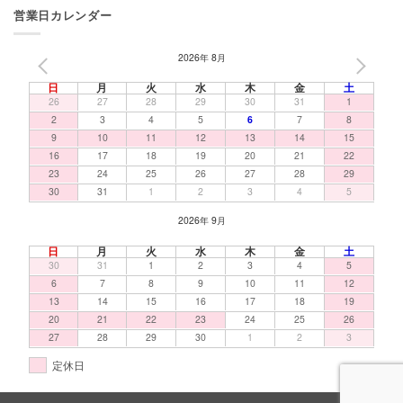
営業日カレンダー
2026年 8月
PREV
NEXT
日
月
火
水
木
金
土
26
27
28
29
30
31
1
2
3
4
5
6
7
8
9
10
11
12
13
14
15
16
17
18
19
20
21
22
23
24
25
26
27
28
29
30
31
1
2
3
4
5
2026年 9月
日
月
火
水
木
金
土
30
31
1
2
3
4
5
6
7
8
9
10
11
12
13
14
15
16
17
18
19
20
21
22
23
24
25
26
27
28
29
30
1
2
3
定休日