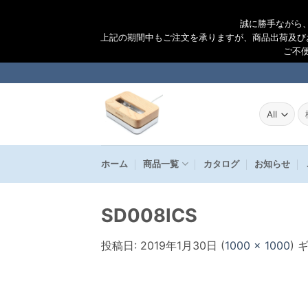
誠に勝手ながら
上記の期間中もご注文を承りますが、商品出荷及び
ご不
Skip
to
content
検
索
結
果
ホーム
商品一覧
カタログ
お知らせ
SD008ICS
投稿日:
2019年1月30日
(
1000 × 1000
) 