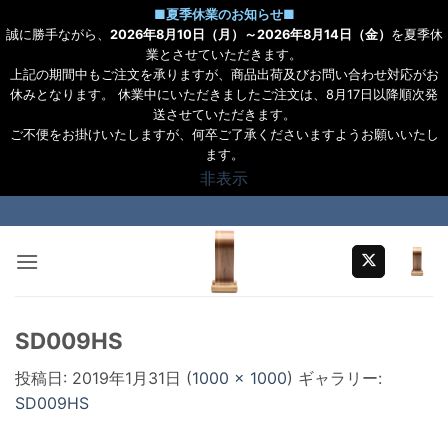
■
夏季休業のお知らせ
■
誠に勝手ながら、
2026年8月10日（月）～2026年8月14日（金）
を夏季休
業とさせていただきます。
上記の期間中もご注文を承りますが、商品出荷及びお問い合わせ対応がお
休みとなります。 休業中にいただきましたご注文は、8月17日以降順次発
送させていただきます。
ご不便をお掛けいたしますが、何卒ご了承くださいますようお願いいたし
ます。
非表示
Skip
to
content
SD009HS
投稿日:
2019年1月31日
(
1000 × 1000
) ギャラリー:
SD009HS