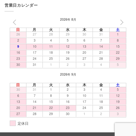
営業日カレンダー
2026年 8月
PREV
NEXT
日
月
火
水
木
金
土
26
27
28
29
30
31
1
2
3
4
5
6
7
8
9
10
11
12
13
14
15
16
17
18
19
20
21
22
23
24
25
26
27
28
29
30
31
1
2
3
4
5
2026年 9月
日
月
火
水
木
金
土
30
31
1
2
3
4
5
6
7
8
9
10
11
12
13
14
15
16
17
18
19
20
21
22
23
24
25
26
27
28
29
30
1
2
3
定休日