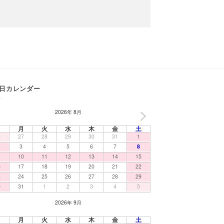
日カレンダー
2026年 8月
NEXT
日
月
火
水
木
金
土
6
27
28
29
30
31
1
3
4
5
6
7
8
10
11
12
13
14
15
6
17
18
19
20
21
22
3
24
25
26
27
28
29
0
31
1
2
3
4
5
2026年 9月
日
月
火
水
木
金
土