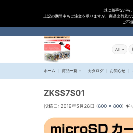
誠に勝手ながら
上記の期間中もご注文を承りますが、商品出荷及び
ご不
Skip
to
content
検
索
結
果
ホーム
商品一覧
カタログ
お知らせ
ZKSS7S01
投稿日:
2019年5月28日
(
800 × 800
) 