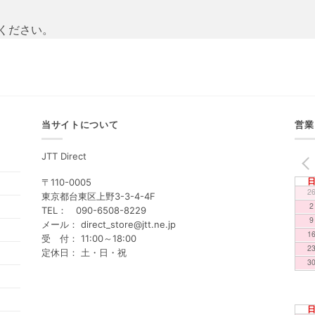
ください。
当サイトについて
営業
JTT Direct
PREV
〒110-0005
2
東京都台東区上野3-3-4-4F
2
TEL： 090-6508-8229
9
メール： direct_store@jtt.ne.jp
1
受 付： 11:00～18:00
2
定休日： 土・日・祝
3