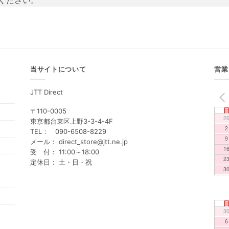
ください。
当サイトについて
営業
JTT Direct
PREV
〒110-0005
2
東京都台東区上野3-3-4-4F
2
TEL： 090-6508-8229
9
メール： direct_store@jtt.ne.jp
1
受 付： 11:00～18:00
2
定休日： 土・日・祝
3
3
6