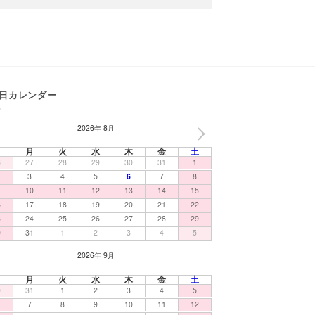
日カレンダー
2026年 8月
NEXT
日
月
火
水
木
金
土
6
27
28
29
30
31
1
3
4
5
6
7
8
10
11
12
13
14
15
6
17
18
19
20
21
22
3
24
25
26
27
28
29
0
31
1
2
3
4
5
2026年 9月
日
月
火
水
木
金
土
0
31
1
2
3
4
5
7
8
9
10
11
12