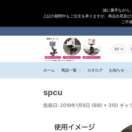
誠に勝手ながら
上記の期間中もご注文を承りますが、商品出荷及び
ご不
Skip
to
content
検
索
結
果
ホーム
商品一覧
カタログ
お知らせ
spcu
投稿日:
2019年1月8日
(
690 × 310
) ギャ