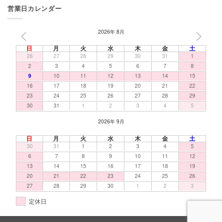
営業日カレンダー
2026年 8月
PREV
NEXT
日
月
火
水
木
金
土
26
27
28
29
30
31
1
2
3
4
5
6
7
8
9
10
11
12
13
14
15
16
17
18
19
20
21
22
23
24
25
26
27
28
29
30
31
1
2
3
4
5
2026年 9月
日
月
火
水
木
金
土
30
31
1
2
3
4
5
6
7
8
9
10
11
12
13
14
15
16
17
18
19
20
21
22
23
24
25
26
27
28
29
30
1
2
3
定休日