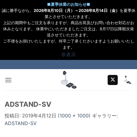
■
夏季休業のお知らせ
■
誠に勝手ながら、
2026年8月10日（月）～2026年8月14日（金）
を夏季休
業とさせていただきます。
上記の期間中もご注文を承りますが、商品出荷及びお問い合わせ対応がお
休みとなります。 休業中にいただきましたご注文は、8月17日以降順次発
送させていただきます。
ご不便をお掛けいたしますが、何卒ご了承くださいますようお願いいたし
ます。
非表示
Skip
to
content
ADSTAND-SV
投稿日:
2019年4月12日
(
1000 × 1000
) ギャラリー:
ADSTAND-SV