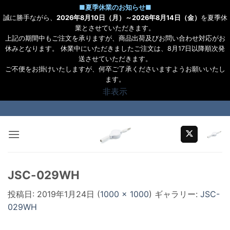
■
夏季休業のお知らせ
■
誠に勝手ながら、
2026年8月10日（月）～2026年8月14日（金）
を夏季休
業とさせていただきます。
上記の期間中もご注文を承りますが、商品出荷及びお問い合わせ対応がお
休みとなります。 休業中にいただきましたご注文は、8月17日以降順次発
送させていただきます。
ご不便をお掛けいたしますが、何卒ご了承くださいますようお願いいたし
ます。
非表示
Skip
to
content
JSC-029WH
投稿日:
2019年1月24日
(
1000 × 1000
) ギャラリー:
JSC-
029WH