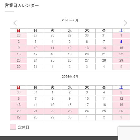
営業日カレンダー
2026年 8月
PREV
NEXT
日
月
火
水
木
金
土
26
27
28
29
30
31
1
2
3
4
5
6
7
8
9
10
11
12
13
14
15
16
17
18
19
20
21
22
23
24
25
26
27
28
29
30
31
1
2
3
4
5
2026年 9月
日
月
火
水
木
金
土
30
31
1
2
3
4
5
6
7
8
9
10
11
12
13
14
15
16
17
18
19
20
21
22
23
24
25
26
27
28
29
30
1
2
3
定休日