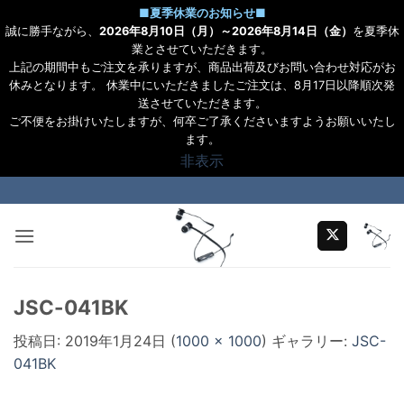
■
夏季休業のお知らせ
■
誠に勝手ながら、
2026年8月10日（月）～2026年8月14日（金）
を夏季休
業とさせていただきます。
上記の期間中もご注文を承りますが、商品出荷及びお問い合わせ対応がお
休みとなります。 休業中にいただきましたご注文は、8月17日以降順次発
送させていただきます。
ご不便をお掛けいたしますが、何卒ご了承くださいますようお願いいたし
ます。
非表示
Skip
to
content
JSC-041BK
投稿日:
2019年1月24日
(
1000 × 1000
) ギャラリー:
JSC-
041BK