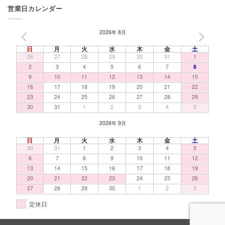
営業日カレンダー
2026年 8月
PREV
NEXT
日
月
火
水
木
金
土
26
27
28
29
30
31
1
2
3
4
5
6
7
8
9
10
11
12
13
14
15
16
17
18
19
20
21
22
23
24
25
26
27
28
29
30
31
1
2
3
4
5
2026年 9月
日
月
火
水
木
金
土
30
31
1
2
3
4
5
6
7
8
9
10
11
12
13
14
15
16
17
18
19
20
21
22
23
24
25
26
27
28
29
30
1
2
3
定休日