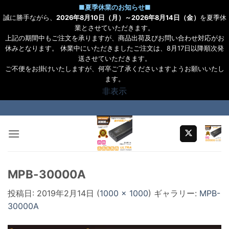
■
夏季休業のお知らせ
■
誠に勝手ながら、
2026年8月10日（月）～2026年8月14日（金）
を夏季休
業とさせていただきます。
上記の期間中もご注文を承りますが、商品出荷及びお問い合わせ対応がお
休みとなります。 休業中にいただきましたご注文は、8月17日以降順次発
送させていただきます。
ご不便をお掛けいたしますが、何卒ご了承くださいますようお願いいたし
ます。
非表示
Skip
to
content
MPB-30000A
投稿日:
2019年2月14日
(
1000 × 1000
) ギャラリー:
MPB-
30000A