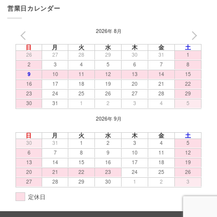
営業日カレンダー
2026年 8月
PREV
NEXT
日
月
火
水
木
金
土
26
27
28
29
30
31
1
2
3
4
5
6
7
8
9
10
11
12
13
14
15
16
17
18
19
20
21
22
23
24
25
26
27
28
29
30
31
1
2
3
4
5
2026年 9月
日
月
火
水
木
金
土
30
31
1
2
3
4
5
6
7
8
9
10
11
12
13
14
15
16
17
18
19
20
21
22
23
24
25
26
27
28
29
30
1
2
3
定休日