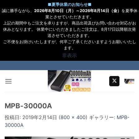
■
夏季休業のお知らせ
■
誠に勝手ながら、
2026年8月10日（月）～2026年8月14日（金）
を夏季休
業とさせていただきます。
上記の期間中もご注文を承りますが、商品出荷及びお問い合わせ対応がお
休みとなります。 休業中にいただきましたご注文は、8月17日以降順次発
送させていただきます。
ご不便をお掛けいたしますが、何卒ご了承くださいますようお願いいたし
ます。
非表示
Skip
to
content
MPB-30000A
投稿日:
2019年2月14日
(
800 × 400
) ギャラリー:
MPB-
30000A