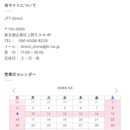
当サイトについて
JTT Direct
〒110-0005
東京都台東区上野3-3-4-4F
TEL： 090-6508-8229
メール： direct_store@jtt.ne.jp
受 付： 11:00～18:00
定休日： 土・日・祝
営業日カレンダー
2026年 8月
PREV
NEXT
日
月
火
水
木
金
土
26
27
28
29
30
31
1
2
3
4
5
6
7
8
9
10
11
12
13
14
15
16
17
18
19
20
21
22
23
24
25
26
27
28
29