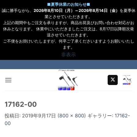
■
夏季休業のお知らせ
■
誠に勝手ながら、
2026年8月10日（月）～2026年8月14日（金）
を夏季休
業とさせていただきます。
上記の期間中もご注文を承りますが、商品出荷及びお問い合わせ対応がお
休みとなります。 休業中にいただきましたご注文は、8月17日以降順次発
送させていただきます。
ご不便をお掛けいたしますが、何卒ご了承くださいますようお願いいたし
ます。
非表示
Skip
to
content
17162-00
投稿日:
2019年9月17日
(
800 × 800
) ギャラリー:
17162-
00