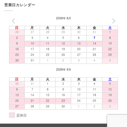
営業日カレンダー
2026年 8月
PREV
NEXT
日
月
火
水
木
金
土
26
27
28
29
30
31
1
2
3
4
5
6
7
8
9
10
11
12
13
14
15
16
17
18
19
20
21
22
23
24
25
26
27
28
29
30
31
1
2
3
4
5
2026年 9月
日
月
火
水
木
金
土
30
31
1
2
3
4
5
6
7
8
9
10
11
12
13
14
15
16
17
18
19
20
21
22
23
24
25
26
27
28
29
30
1
2
3
定休日