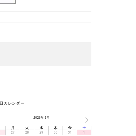
日カレンダー
2026年 8月
NEXT
日
月
火
水
木
金
土
6
27
28
29
30
31
1