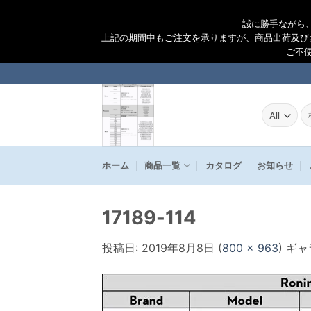
誠に勝手ながら
上記の期間中もご注文を承りますが、商品出荷及び
ご不
Skip
to
content
検
索
結
果
ホーム
商品一覧
カタログ
お知らせ
17189-114
投稿日:
2019年8月8日
(
800 × 963
) ギ