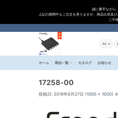
誠に勝手ながら
上記の期間中もご注文を承りますが、商品出荷及び
ご不
Skip
to
content
検
索
結
果
ホーム
商品一覧
カタログ
お知らせ
17258-00
投稿日:
2019年8月27日
(
1000 × 1000
)