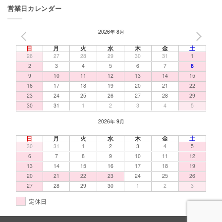
営業日カレンダー
2026年 8月
PREV
NEXT
日
月
火
水
木
金
土
26
27
28
29
30
31
1
2
3
4
5
6
7
8
9
10
11
12
13
14
15
16
17
18
19
20
21
22
23
24
25
26
27
28
29
30
31
1
2
3
4
5
2026年 9月
日
月
火
水
木
金
土
30
31
1
2
3
4
5
6
7
8
9
10
11
12
13
14
15
16
17
18
19
20
21
22
23
24
25
26
27
28
29
30
1
2
3
定休日