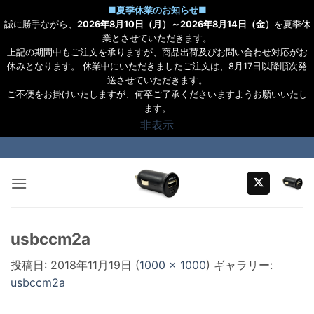
■
夏季休業のお知らせ
■
誠に勝手ながら、
2026年8月10日（月）～2026年8月14日（金）
を夏季休
業とさせていただきます。
上記の期間中もご注文を承りますが、商品出荷及びお問い合わせ対応がお
休みとなります。 休業中にいただきましたご注文は、8月17日以降順次発
送させていただきます。
ご不便をお掛けいたしますが、何卒ご了承くださいますようお願いいたし
ます。
非表示
Skip
to
content
usbccm2a
投稿日:
2018年11月19日
(
1000 × 1000
) ギャラリー:
usbccm2a