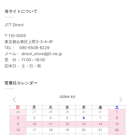
当サイトについて
JTT Direct
〒110-0005
東京都台東区上野3-3-4-4F
TEL： 090-6508-8229
メール： direct_store@jtt.ne.jp
受 付： 11:00～18:00
定休日： 土・日・祝
営業日カレンダー
2026年 8月
PREV
NEXT
日
月
火
水
木
金
土
26
27
28
29
30
31
1
2
3
4
5
6
7
8
9
10
11
12
13
14
15
16
17
18
19
20
21
22