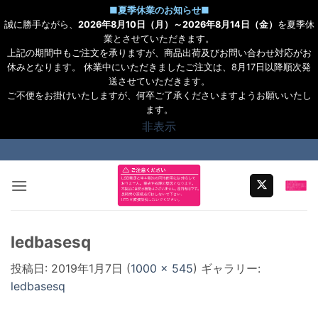
■
夏季休業のお知らせ
■
誠に勝手ながら、
2026年8月10日（月）～2026年8月14日（金）
を夏季休
業とさせていただきます。
上記の期間中もご注文を承りますが、商品出荷及びお問い合わせ対応がお
休みとなります。 休業中にいただきましたご注文は、8月17日以降順次発
送させていただきます。
ご不便をお掛けいたしますが、何卒ご了承くださいますようお願いいたし
ます。
非表示
Skip
to
content
ledbasesq
投稿日:
2019年1月7日
(
1000 × 545
) ギャラリー:
ledbasesq