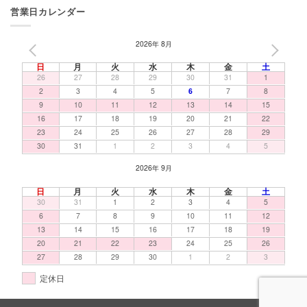
営業日カレンダー
2026年 8月
PREV
NEXT
日
月
火
水
木
金
土
26
27
28
29
30
31
1
2
3
4
5
6
7
8
9
10
11
12
13
14
15
16
17
18
19
20
21
22
23
24
25
26
27
28
29
30
31
1
2
3
4
5
2026年 9月
日
月
火
水
木
金
土
30
31
1
2
3
4
5
6
7
8
9
10
11
12
13
14
15
16
17
18
19
20
21
22
23
24
25
26
27
28
29
30
1
2
3
定休日