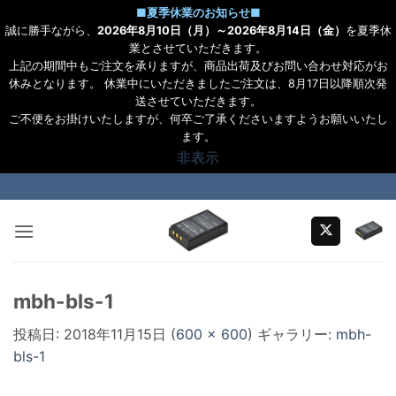
■
夏季休業のお知らせ
■
誠に勝手ながら、
2026年8月10日（月）～2026年8月14日（金）
を夏季休
業とさせていただきます。
上記の期間中もご注文を承りますが、商品出荷及びお問い合わせ対応がお
休みとなります。 休業中にいただきましたご注文は、8月17日以降順次発
送させていただきます。
ご不便をお掛けいたしますが、何卒ご了承くださいますようお願いいたし
ます。
非表示
Skip
to
content
mbh-bls-1
投稿日:
2018年11月15日
(
600 × 600
) ギャラリー:
mbh-
bls-1