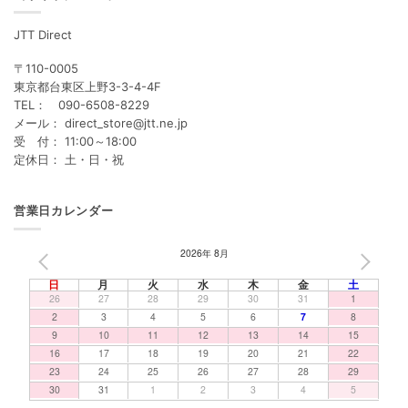
JTT Direct
〒110-0005
東京都台東区上野3-3-4-4F
TEL： 090-6508-8229
メール： direct_store@jtt.ne.jp
受 付： 11:00～18:00
定休日： 土・日・祝
営業日カレンダー
2026年 8月
PREV
NEXT
日
月
火
水
木
金
土
26
27
28
29
30
31
1
2
3
4
5
6
7
8
9
10
11
12
13
14
15
16
17
18
19
20
21
22
23
24
25
26
27
28
29
30
31
1
2
3
4
5