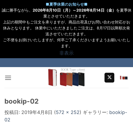
■
夏季休業のお知らせ
■
誠に勝手ながら、
2026年8月10日（月）～2026年8月14日（金）
を夏季休
業とさせていただきます。
上記の期間中もご注文を承りますが、商品出荷及びお問い合わせ対応がお
休みとなります。 休業中にいただきましたご注文は、8月17日以降順次発
送させていただきます。
ご不便をお掛けいたしますが、何卒ご了承くださいますようお願いいたし
ます。
非表示
Skip
to
content
bookip-02
投稿日:
2019年4月8日
(
572 × 252
) ギャラリー:
bookip-
02