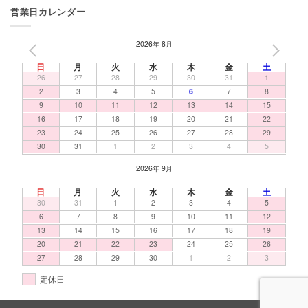
営業日カレンダー
2026年 8月
PREV
NEXT
日
月
火
水
木
金
土
26
27
28
29
30
31
1
2
3
4
5
6
7
8
9
10
11
12
13
14
15
16
17
18
19
20
21
22
23
24
25
26
27
28
29
30
31
1
2
3
4
5
2026年 9月
日
月
火
水
木
金
土
30
31
1
2
3
4
5
6
7
8
9
10
11
12
13
14
15
16
17
18
19
20
21
22
23
24
25
26
27
28
29
30
1
2
3
定休日