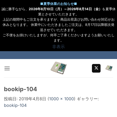
■
夏季休業のお知らせ
■
誠に勝手ながら、
2026年8月10日（月）～2026年8月14日（金）
を夏季休
業とさせていただきます。
上記の期間中もご注文を承りますが、商品出荷及びお問い合わせ対応がお
休みとなります。 休業中にいただきましたご注文は、8月17日以降順次発
送させていただきます。
ご不便をお掛けいたしますが、何卒ご了承くださいますようお願いいたし
ます。
非表示
Skip
to
content
bookip-104
投稿日:
2019年4月8日
(
1000 × 1000
) ギャラリー:
bookip-104