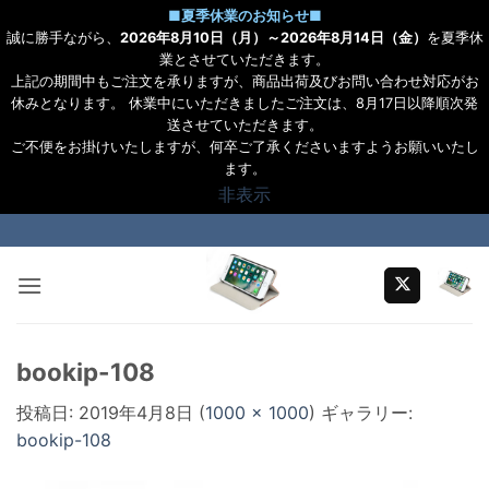
■
夏季休業のお知らせ
■
誠に勝手ながら、
2026年8月10日（月）～2026年8月14日（金）
を夏季休
業とさせていただきます。
上記の期間中もご注文を承りますが、商品出荷及びお問い合わせ対応がお
休みとなります。 休業中にいただきましたご注文は、8月17日以降順次発
送させていただきます。
ご不便をお掛けいたしますが、何卒ご了承くださいますようお願いいたし
ます。
非表示
Skip
to
content
bookip-108
投稿日:
2019年4月8日
(
1000 × 1000
) ギャラリー:
bookip-108