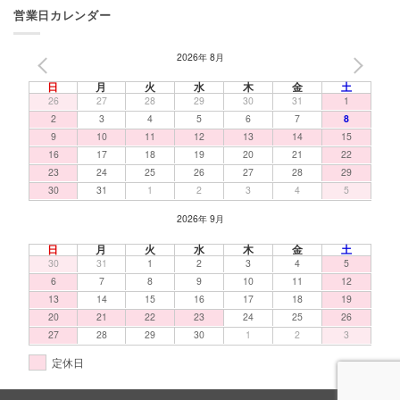
営業日カレンダー
2026年 8月
PREV
NEXT
日
月
火
水
木
金
土
26
27
28
29
30
31
1
2
3
4
5
6
7
8
9
10
11
12
13
14
15
16
17
18
19
20
21
22
23
24
25
26
27
28
29
30
31
1
2
3
4
5
2026年 9月
日
月
火
水
木
金
土
30
31
1
2
3
4
5
6
7
8
9
10
11
12
13
14
15
16
17
18
19
20
21
22
23
24
25
26
27
28
29
30
1
2
3
定休日