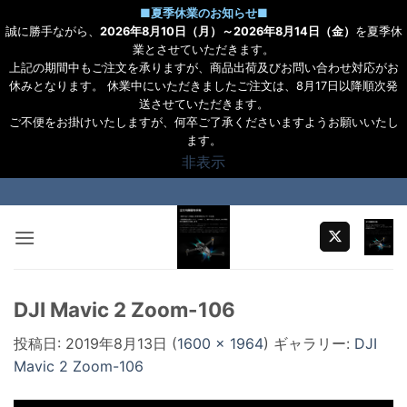
■
夏季休業のお知らせ
■
誠に勝手ながら、
2026年8月10日（月）～2026年8月14日（金）
を夏季休
業とさせていただきます。
上記の期間中もご注文を承りますが、商品出荷及びお問い合わせ対応がお
休みとなります。 休業中にいただきましたご注文は、8月17日以降順次発
送させていただきます。
ご不便をお掛けいたしますが、何卒ご了承くださいますようお願いいたし
ます。
非表示
Skip
to
content
DJI Mavic 2 Zoom-106
投稿日:
2019年8月13日
(
1600 × 1964
) ギャラリー:
DJI
Mavic 2 Zoom-106