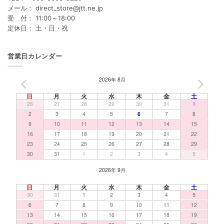
メール： direct_store@jtt.ne.jp
受 付： 11:00～18:00
定休日： 土・日・祝
営業日カレンダー
2026年 8月
PREV
NEXT
日
月
火
水
木
金
土
26
27
28
29
30
31
1
2
3
4
5
6
7
8
9
10
11
12
13
14
15
16
17
18
19
20
21
22
23
24
25
26
27
28
29
30
31
1
2
3
4
5
2026年 9月
日
月
火
水
木
金
土
30
31
1
2
3
4
5
6
7
8
9
10
11
12
13
14
15
16
17
18
19