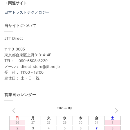
・関連サイト
日本トラストテクノロジー
当サイトについて
JTT Direct
〒110-0005
東京都台東区上野3-3-4-4F
TEL： 090-6508-8229
メール： direct_store@jtt.ne.jp
受 付： 11:00～18:00
定休日： 土・日・祝
営業日カレンダー
2026年 8月
PREV
NEXT
日
月
火
水
木
金
土
26
27
28
29
30
31
1
2
3
4
5
6
7
8