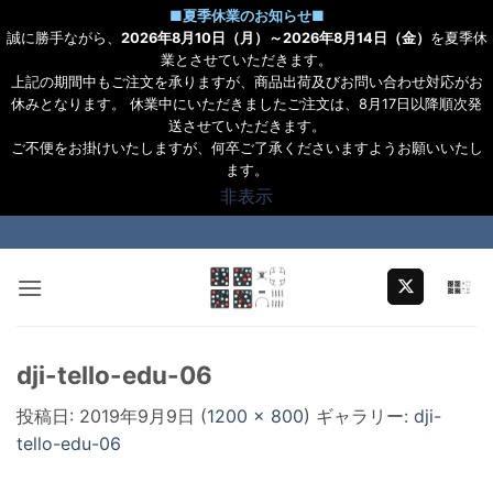
■
夏季休業のお知らせ
■
誠に勝手ながら、
2026年8月10日（月）～2026年8月14日（金）
を夏季休
業とさせていただきます。
上記の期間中もご注文を承りますが、商品出荷及びお問い合わせ対応がお
休みとなります。 休業中にいただきましたご注文は、8月17日以降順次発
送させていただきます。
ご不便をお掛けいたしますが、何卒ご了承くださいますようお願いいたし
ます。
非表示
Skip
to
content
dji-tello-edu-06
投稿日:
2019年9月9日
(
1200 × 800
) ギャラリー:
dji-
tello-edu-06