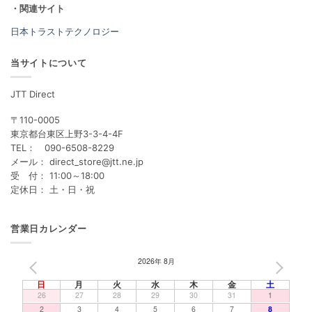
・関連サイト
日本トラストテクノロジー
当サイトについて
JTT Direct
〒110-0005
東京都台東区上野3-3-4-4F
TEL： 090-6508-8229
メール： direct_store@jtt.ne.jp
受 付： 11:00～18:00
定休日： 土・日・祝
営業日カレンダー
2026年 8月
PREV
NEXT
日
月
火
水
木
金
土
26
27
28
29
30
31
1
2
3
4
5
6
7
8