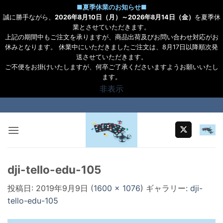
■
夏季休業のお知らせ
■
誠に勝手ながら、
2026年8月10日（月）～2026年8月14日（金）
を夏季休
業とさせていただきます。
上記の期間中もご注文を承りますが、商品出荷及びお問い合わせ対応がお
休みとなります。 休業中にいただきましたご注文は、8月17日以降順次発
送させていただきます。
ご不便をお掛けいたしますが、何卒ご了承くださいますようお願いいたし
ます。
非表示
Skip
to
content
dji-tello-edu-105
投稿日:
2019年9月9日
(
1600 × 1076
) ギャラリー:
dji-
tello-edu-105