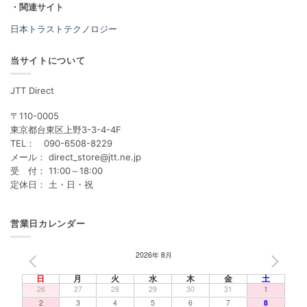
・関連サイト
日本トラストテクノロジー
当サイトについて
JTT Direct
〒110-0005
東京都台東区上野3-3-4-4F
TEL： 090-6508-8229
メール： direct_store@jtt.ne.jp
受 付： 11:00～18:00
定休日： 土・日・祝
営業日カレンダー
2026年 8月
PREV
NEXT
日
月
火
水
木
金
土
26
27
28
29
30
31
1
2
3
4
5
6
7
8