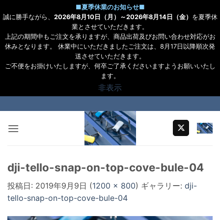
■
夏季休業のお知らせ
■
誠に勝手ながら、
2026年8月10日（月）～2026年8月14日（金）
を夏季休
業とさせていただきます。
上記の期間中もご注文を承りますが、商品出荷及びお問い合わせ対応がお
休みとなります。 休業中にいただきましたご注文は、8月17日以降順次発
送させていただきます。
ご不便をお掛けいたしますが、何卒ご了承くださいますようお願いいたし
ます。
非表示
Skip
to
content
dji-tello-snap-on-top-cove-bule-04
投稿日:
2019年9月9日
(
1200 × 800
) ギャラリー:
dji-
tello-snap-on-top-cove-bule-04