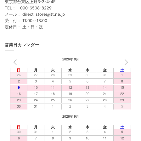
東京都台東区上野3-3-4-4F
TEL： 090-6508-8229
メール： direct_store@jtt.ne.jp
受 付： 11:00～18:00
定休日： 土・日・祝
営業日カレンダー
2026年 8月
PREV
NEXT
日
月
火
水
木
金
土
26
27
28
29
30
31
1
2
3
4
5
6
7
8
9
10
11
12
13
14
15
16
17
18
19
20
21
22
23
24
25
26
27
28
29
30
31
1
2
3
4
5
2026年 9月
日
月
火
水
木
金
土
30
31
1
2
3
4
5
6
7
8
9
10
11
12