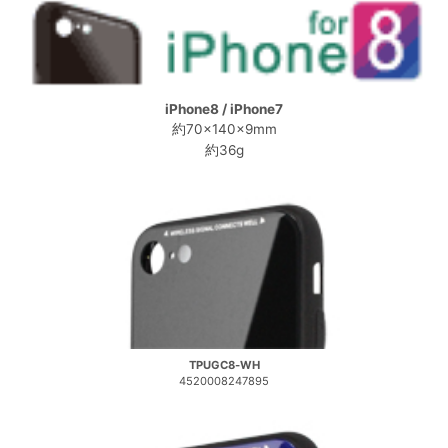
iPhone8 / iPhone7
約70×140×9mm
約36g
TPUGC8-WH
4520008247895