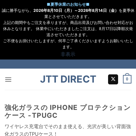
■
夏季休業のお知らせ
■
誠に勝手ながら、
2026年8月10日（月）～2026年8月14日（金）
を夏季休
業とさせていただきます。
上記の期間中もご注文を承りますが、商品出荷及びお問い合わせ対応がお
休みとなります。 休業中にいただきましたご注文は、8月17日以降順次発
送させていただきます。
ご不便をお掛けいたしますが、何卒ご了承くださいますようお願いいたし
ます。
非表示
Skip
to
JTT DIRECT
content
0
強化ガラスの IPHONE プロテクション
ケース -TPUGC
ワイヤレス充電台でそのまま使える、光沢が美しい背面強
化ガラスのTPUケース！