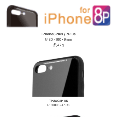
iPhone8Plus / 7Plus
約80×160×9mm
約47g
TPUGC8P-BK
4520008247949