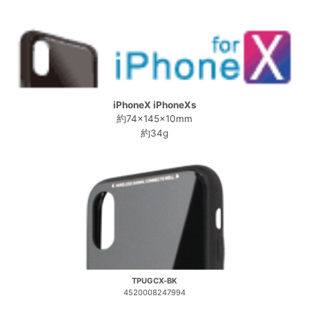
iPhoneX iPhoneXs
約74×145×10mm
約34g
TPUGCX-BK
4520008247994