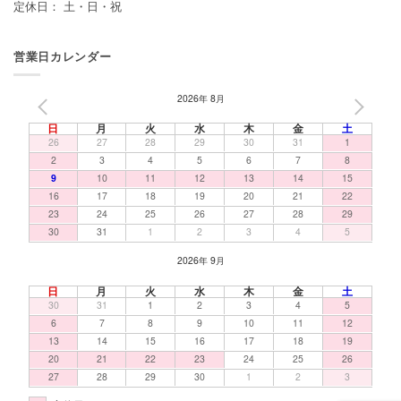
定休日： 土・日・祝
営業日カレンダー
2026年 8月
PREV
NEXT
日
月
火
水
木
金
土
26
27
28
29
30
31
1
2
3
4
5
6
7
8
9
10
11
12
13
14
15
16
17
18
19
20
21
22
23
24
25
26
27
28
29
30
31
1
2
3
4
5
2026年 9月
日
月
火
水
木
金
土
30
31
1
2
3
4
5
6
7
8
9
10
11
12
13
14
15
16
17
18
19
20
21
22
23
24
25
26
27
28
29
30
1
2
3