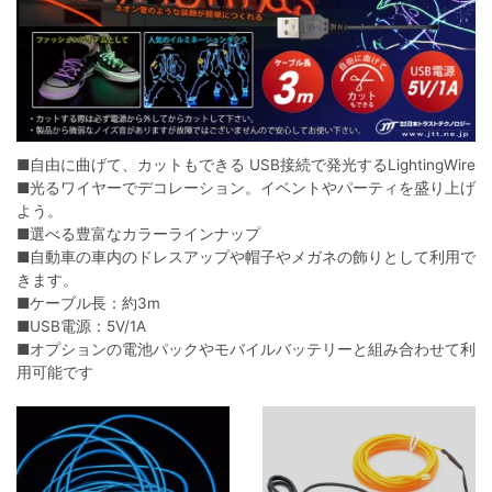
■自由に曲げて、カットもできる USB接続で発光するLightingWire
■光るワイヤーでデコレーション。イベントやパーティを盛り上げ
よう。
■選べる豊富なカラーラインナップ
■自動車の車内のドレスアップや帽子やメガネの飾りとして利用で
きます。
■ケーブル長：約3m
■USB電源：5V/1A
■オプションの電池パックやモバイルバッテリーと組み合わせて利
用可能です