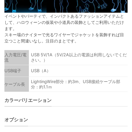
イベントやパーティで、インパクトあるファッションアイテムと
して、ハロウィーンの仮装や小道具の装飾としてご利用いただけ
ます。
スキー場のナイターで光るワイヤーでジャケットを装飾すれば目
立つこと間違いなし。注目のまとです。
入力電圧/電
USB 5V/1A（5V/2A以上の電源は利用しないでくだ
流
さい。）
USB端子
USB（A）
LightingWire部分：約3m、USB接続ケーブル部
ケーブル長
分：約1.1ｍ
カラーバリエーション
オプション