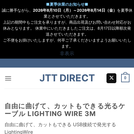
■
夏季休業のお知らせ
■
誠に勝手ながら、
2026年8月10日（月）～2026年8月14日（金）
を夏季休
業とさせていただきます。
上記の期間中もご注文を承りますが、商品出荷及びお問い合わせ対応がお
休みとなります。 休業中にいただきましたご注文は、8月17日以降順次発
送させていただきます。
ご不便をお掛けいたしますが、何卒ご了承くださいますようお願いいたし
ます。
非表示
Skip
to
JTT DIRECT
content
0
自由に曲げて、カットもできる光るケ
ーブル LIGHTING WIRE 3M
自由に曲げて、カットもできる USB接続で発光する
LightingWire