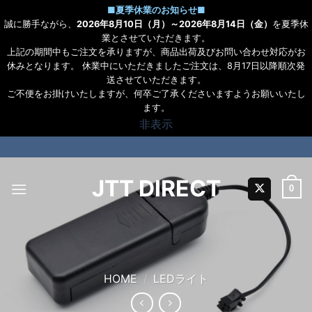
■
夏季休業のお知らせ
■
誠に勝手ながら、
2026年8月10日（月）～2026年8月14日（金）
を夏季休
業とさせていただきます。
上記の期間中もご注文を承りますが、商品出荷及びお問い合わせ対応がお
休みとなります。 休業中にいただきましたご注文は、8月17日以降順次発
送させていただきます。
ご不便をお掛けいたしますが、何卒ご了承くださいますようお願いいたし
ます。
非表示
Skip
to
content
JTT DIRECT
0
HOME
/
LEDライト