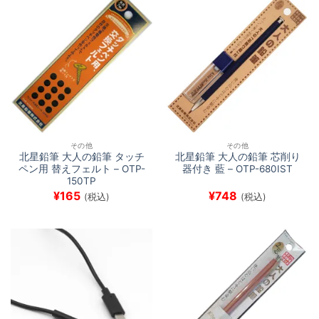
その他
その他
北星鉛筆 大人の鉛筆 タッチ
北星鉛筆 大人の鉛筆 芯削り
ペン用 替えフェルト – OTP-
器付き 藍 – OTP-680IST
150TP
¥
165
¥
748
(税込)
(税込)