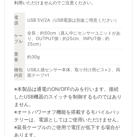
利用いただけませんのでご注意ください。
電
USB 5V/2A（USB電源は別途ご用意ください）
源
全長：約50cm（真ん中にセンサーユニットがあ
ケー
り、OUTPUT側：約25cm、INPUT側：約
ブル
25cm）
重
約30g
量
梱包
USB人感センサー本体、取り付け用ビス×２、両
内容
面テープ×1
※本製品は通電のON/OFFのみを行います。接続
したUSB機器のスイッチを制御するものではあり
ません。
※オートパワーオフ機能を搭載するモバイルバッ
テリーは、電源としてはご使用いただけません。
※延長ケーブルのご使用で電圧が低下する場合が
あります。