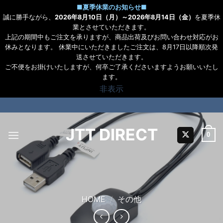
■
夏季休業のお知らせ
■
誠に勝手ながら、
2026年8月10日（月）～2026年8月14日（金）
を夏季休
業とさせていただきます。
上記の期間中もご注文を承りますが、商品出荷及びお問い合わせ対応がお
休みとなります。 休業中にいただきましたご注文は、8月17日以降順次発
送させていただきます。
ご不便をお掛けいたしますが、何卒ご了承くださいますようお願いいたし
ます。
非表示
Skip
to
content
JTT DIRECT
0
HOME
/
その他